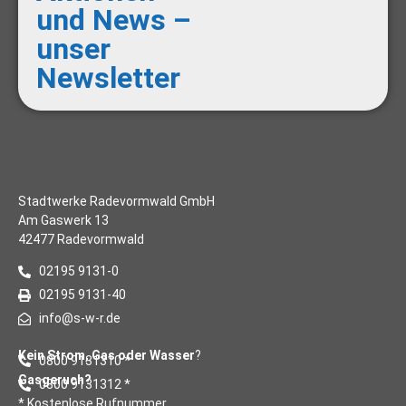
und News –
unser
Newsletter
Stadtwerke Radevormwald GmbH
Am Gaswerk 13
42477 Radevormwald
02195 9131-0
02195 9131-40
info@s-w-r.de
Kein Strom, Gas oder Wasser
?
0800 9131310 *
Gasgeruch?
0800 9131312 *
* Kostenlose Rufnummer