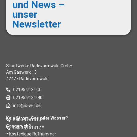
und News –
unser
Newsletter
Stadtwerke Radevormwald GmbH
Am Gaswerk 13
42477 Radevormwald
02195 9131-0
02195 9131-40
info@s-w-r.de
Kein Strom, Gas oder Wasser
?
0800 9131310 *
Gasgeruch?
0800 9131312 *
* Kostenlose Rufnummer