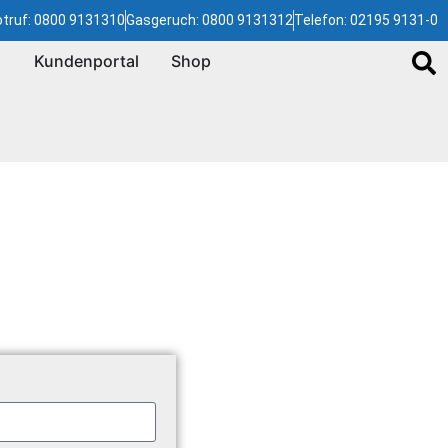
truf: 0800 9131310
Gasgeruch: 0800 9131312
Telefon: 02195 9131-0
Kundenportal
Shop