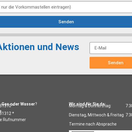
Senden
 Aktionen und News
Senden
, Gas oder Wasser
?
Wir sind für Sie da:
31310 *
Montag & Donnerstag:
7:3
?
31312 *
Dienstag, Mittwoch & Freitag
7:3
se Rufnummer
Termine nach Absprache