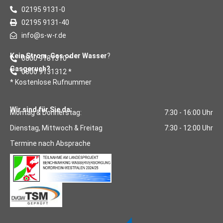
02195 9131-0
02195 9131-40
info@s-w-r.de
Kein Strom, Gas oder Wasser
?
0800 9131310 *
Gasgeruch?
0800 9131312 *
* Kostenlose Rufnummer
Wir sind für Sie da:
Montag & Donnerstag:
7:30 - 16:00 Uhr
Dienstag, Mittwoch & Freitag
7:30 - 12:00 Uhr
Termine nach Absprache