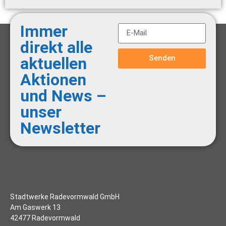
Immer
direkt alle
Senden
aktuellen
Aktionen
und News –
unser
Newsletter
Stadtwerke Radevormwald GmbH
Am Gaswerk 13
42477 Radevormwald