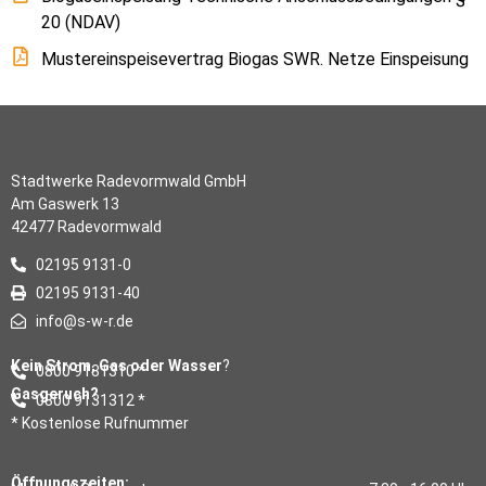
20 (NDAV)
Mustereinspeisevertrag Biogas SWR. Netze Einspeisung
Stadtwerke Radevormwald GmbH
Am Gaswerk 13
42477 Radevormwald
02195 9131-0
02195 9131-40
info@s-w-r.de
Kein Strom, Gas oder Wasser
?
0800 9131310 *
Gasgeruch?
0800 9131312 *
* Kostenlose Rufnummer
Öffnungszeiten: