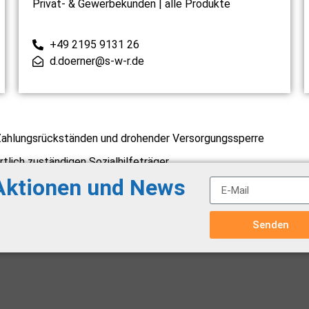
Privat- & Gewerbekunden | alle Produkte
+49 2195 9131 26
d.doerner@s-w-r.de
Zahlungsrückständen und drohender Versorgungssperre
tlich zuständigen Sozialhilfeträger
 Aktionen und News
Senden