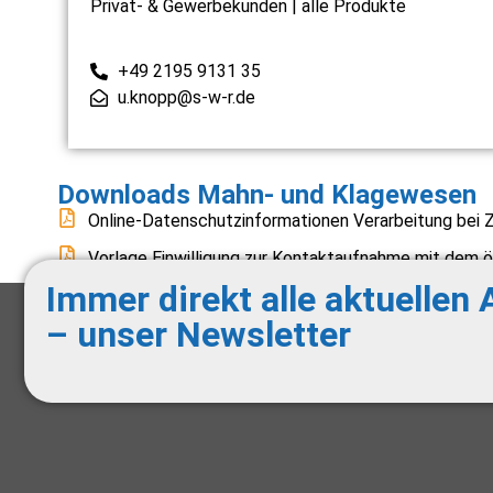
Privat- & Gewerbekunden | alle Produkte
+49 2195 9131 35
u.knopp@s-w-r.de
Downloads Mahn- und Klagewesen
Online-Datenschutzinformationen Verarbeitung bei 
Vorlage Einwilligung zur Kontaktaufnahme mit dem ör
Immer direkt alle aktuellen
– unser Newsletter