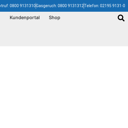
truf: 0800 9131310
Gasgeruch: 0800 9131312
Telefon: 02195 9131-0
Kundenportal
Shop