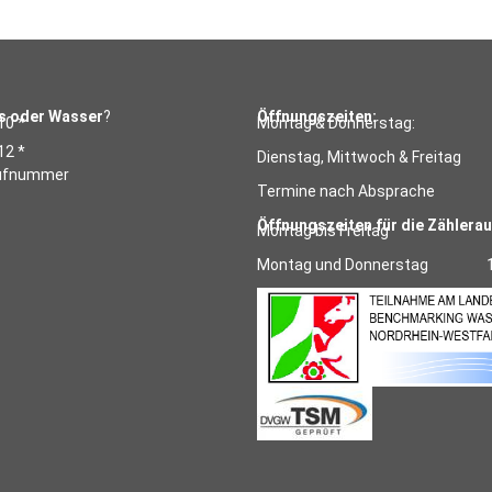
as oder Wasser
?
Öffnungszeiten:
10 *
Montag & Donnerstag:
12 *
Dienstag, Mittwoch & Freitag
Rufnummer
Termine nach Absprache
Öffnungszeiten für die Zählera
Montag bis Freitag
Montag und Donnerstag