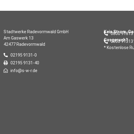
Stadtwerke Radevormwald GmbH
Kein Strom, G
0800 91313
Am Gaswerk 13
Gasgeruch?
0800 91313
42477 Radevormwald
* Kostenlose 
02195 9131-0
02195 9131-40
info@s-w-r.de