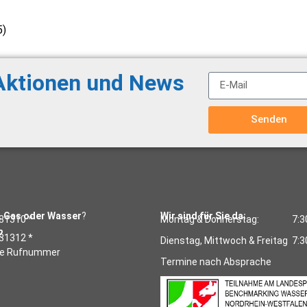
5)
 Aktionen und News
Senden
, Gas oder Wasser
?
Wir sind für Sie da:
31310 *
Montag & Donnerstag:
7:3
?
31312 *
Dienstag, Mittwoch & Freitag
7:3
se Rufnummer
Termine nach Absprache