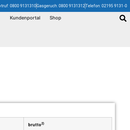
truf: 0800 9131310
Gasgeruch: 0800 9131312
Telefon: 02195 9131-0
Kundenportal
Shop
2)
brutto