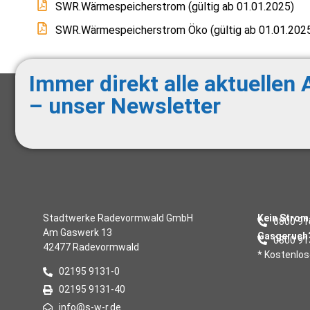
SWR.Wärmespeicherstrom (gültig ab 01.01.2025)
SWR.Wärmespeicherstrom Öko (gültig ab 01.01.202
Immer direkt alle aktuellen
– unser Newsletter
Stadtwerke Radevormwald GmbH
Kein Strom
0800 91
Am Gaswerk 13
Gasgeruch
0800 91
42477 Radevormwald
* Kostenlo
02195 9131-0
02195 9131-40
info@s-w-r.de