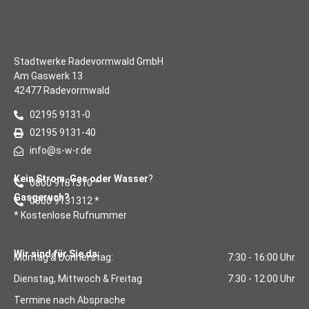
Stadtwerke Radevormwald GmbH
Am Gaswerk 13
42477 Radevormwald
02195 9131-0
02195 9131-40
info@s-w-r.de
Kein Strom, Gas oder Wasser
?
0800 9131310 *
Gasgeruch?
0800 9131312 *
* Kostenlose Rufnummer
Wir sind für Sie da:
Montag & Donnerstag:
7:30 - 16:00 Uhr
Dienstag, Mittwoch & Freitag
7:30 - 12:00 Uhr
Termine nach Absprache