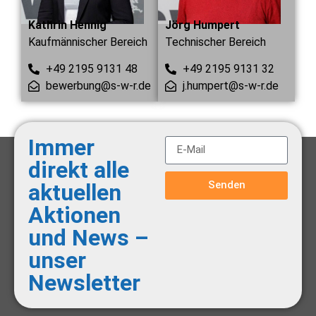
Kathrin Hennig
Jörg Humpert
Kaufmännischer Bereich
Technischer Bereich
+49 2195 9131 48
+49 2195 9131 32
bewerbung@s-w-r.de
j.humpert@s-w-r.de
Immer
direkt alle
Senden
aktuellen
Aktionen
und News –
unser
Newsletter