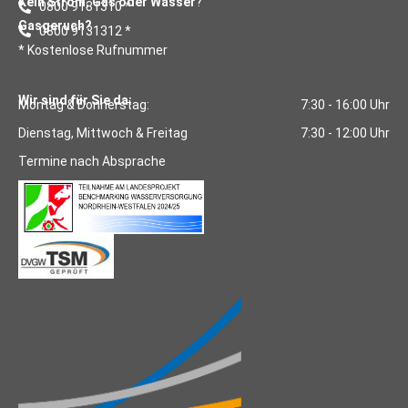
Kein Strom, Gas oder Wasser
?
0800 9131310 *
Gasgeruch?
0800 9131312 *
* Kostenlose Rufnummer
Wir sind für Sie da:
Montag & Donnerstag:
7:30 - 16:00 Uhr
Dienstag, Mittwoch & Freitag
7:30 - 12:00 Uhr
Termine nach Absprache