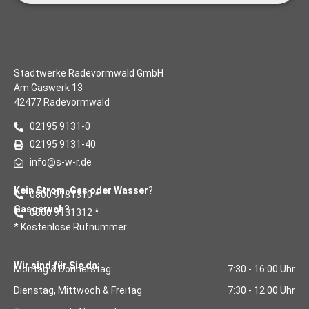
Stadtwerke Radevormwald GmbH
Am Gaswerk 13
42477 Radevormwald
02195 9131-0
02195 9131-40
info@s-w-r.de
Kein Strom, Gas oder Wasser
?
0800 9131310 *
Gasgeruch?
0800 9131312 *
* Kostenlose Rufnummer
Wir sind für Sie da:
Montag & Donnerstag:
7:30 - 16:00 Uhr
Dienstag, Mittwoch & Freitag
7:30 - 12:00 Uhr