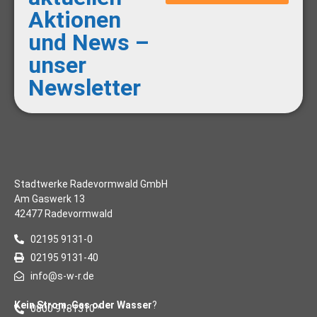
Aktionen
und News –
unser
Newsletter
Stadtwerke Radevormwald GmbH
Am Gaswerk 13
42477 Radevormwald
02195 9131-0
02195 9131-40
info@s-w-r.de
Kein Strom, Gas oder Wasser
?
0800 9131310 *