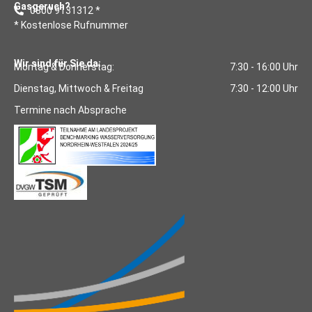
Gasgeruch?
0800 9131312 *
* Kostenlose Rufnummer
Wir sind für Sie da:
Montag & Donnerstag:
7:30 - 16:00 Uhr
Dienstag, Mittwoch & Freitag
7:30 - 12:00 Uhr
Termine nach Absprache