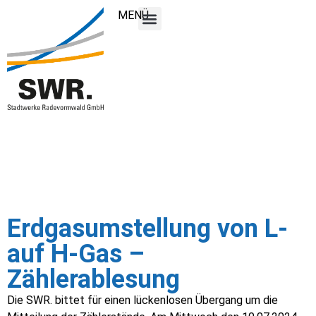
MENÜ
Erdgasumstellung von L-
auf H-Gas –
Zählerablesung
Die SWR. bittet für einen lückenlosen Übergang um die