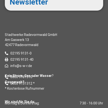
Newsletter
Stadtwerke Radevormwald GmbH
Am Gaswerk 13
42477 Radevormwald
02195 9131-0
02195 9131-40
info@s-w-r.de
Kein Strom, Gas oder Wasser
?
0800 9131310 *
Gasgeruch?
0800 9131312 *
* Kostenlose Rufnummer
Wir sind für Sie da:
Montag & Donnerstag:
7:30 - 16:00 Uhr