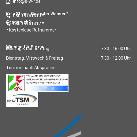
info@s-w-r.de
Kein Strom, Gas oder Wasser
?
0800 9131310 *
Gasgeruch?
0800 9131312 *
* Kostenlose Rufnummer
Wir sind für Sie da:
Montag & Donnerstag:
7:30 - 16:00 Uhr
Dienstag, Mittwoch & Freitag
7:30 - 12:00 Uhr
Termine nach Absprache