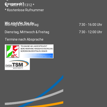
Gasgeruch?
0800 9131312 *
* Kostenlose Rufnummer
Wir sind für Sie da:
Montag & Donnerstag:
7:30 - 16:00 Uhr
Dienstag, Mittwoch & Freitag
7:30 - 12:00 Uhr
Termine nach Absprache