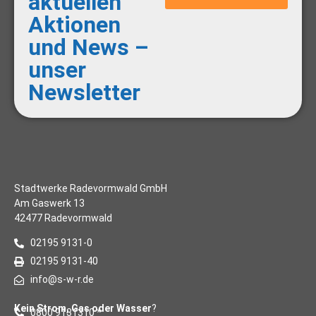
aktuellen
Aktionen
und News –
unser
Newsletter
Stadtwerke Radevormwald GmbH
Am Gaswerk 13
42477 Radevormwald
02195 9131-0
02195 9131-40
info@s-w-r.de
Kein Strom, Gas oder Wasser
?
0800 9131310 *