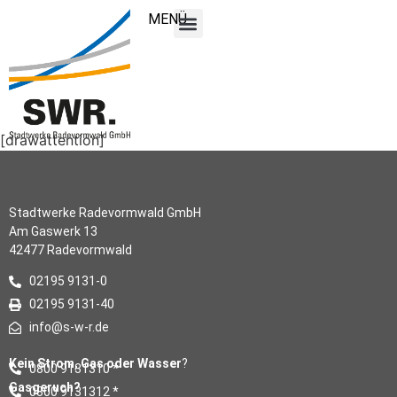
MENÜ
[drawattention]
Stadtwerke Radevormwald GmbH
Am Gaswerk 13
42477 Radevormwald
02195 9131-0
02195 9131-40
info@s-w-r.de
Kein Strom, Gas oder Wasser
?
0800 9131310 *
Gasgeruch?
0800 9131312 *